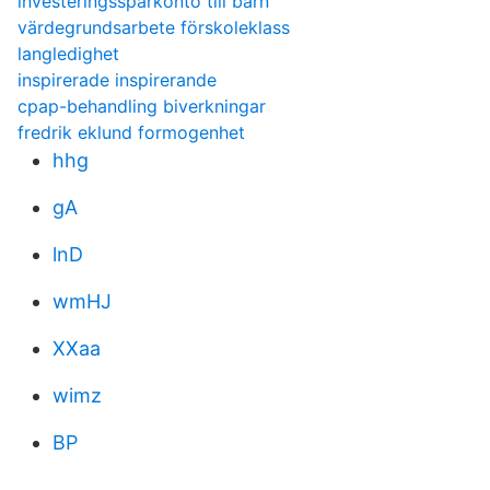
investeringssparkonto till barn
värdegrundsarbete förskoleklass
langledighet
inspirerade inspirerande
cpap-behandling biverkningar
fredrik eklund formogenhet
hhg
gA
lnD
wmHJ
XXaa
wimz
BP